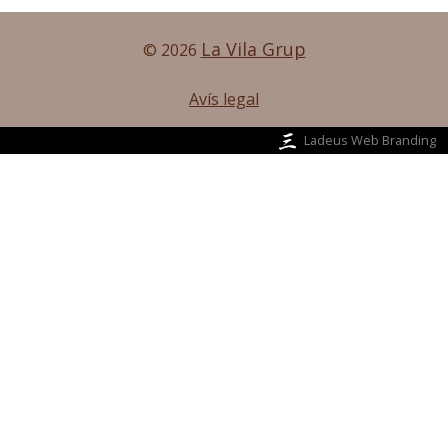
La Vila Grup
©
2026
Avís legal
Ladeus Web Branding